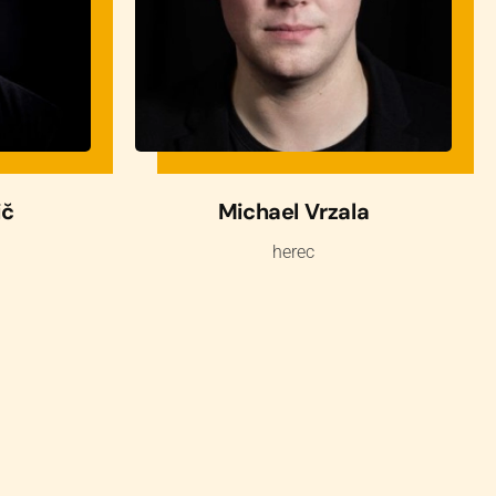
ič
Michael Vrzala
herec