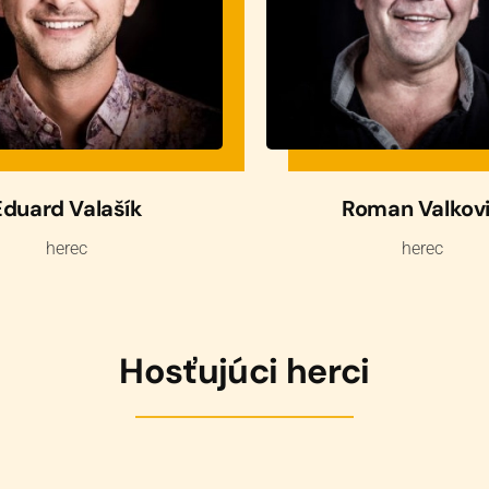
Eduard Valašík
Roman Valkov
herec
herec
Hosťujúci herci