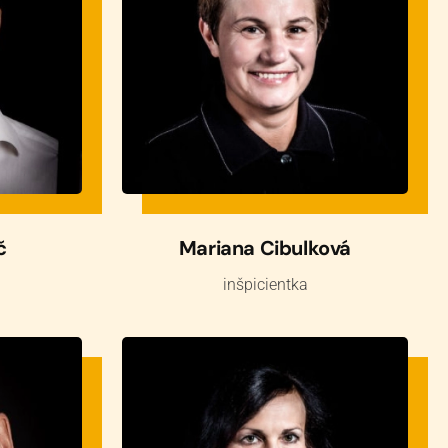
č
Mariana Cibulková
inšpicientka