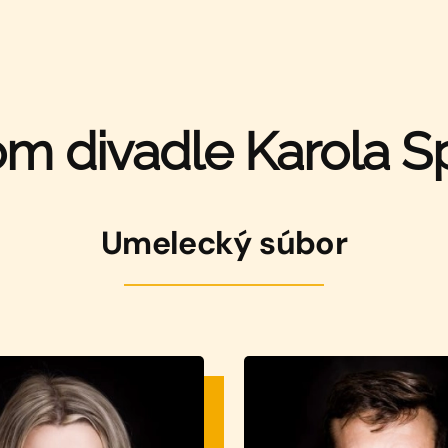
om divadle Karola Sp
Umelecký súbor