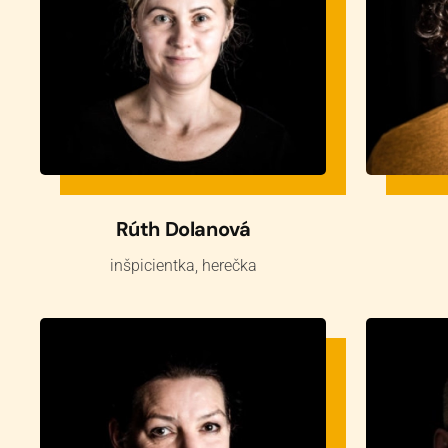
Rúth Dolanová
inšpicientka, herečka