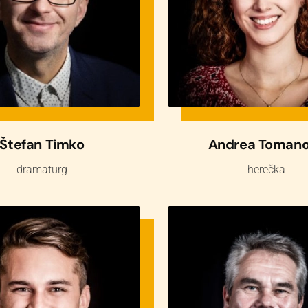
Štefan Timko
Andrea Toman
dramaturg
herečka