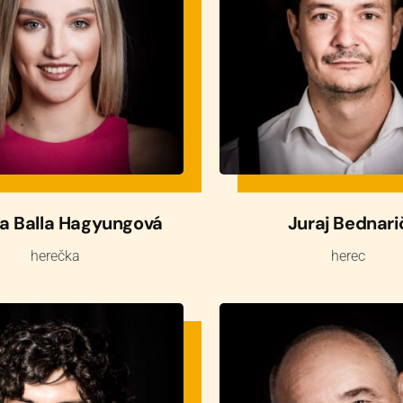
a Balla Hagyungová
Juraj Bednari
herečka
herec