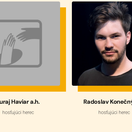
uraj Haviar a.h.
Radoslav Konečný
hosťujúci herec
hosťujúci herec