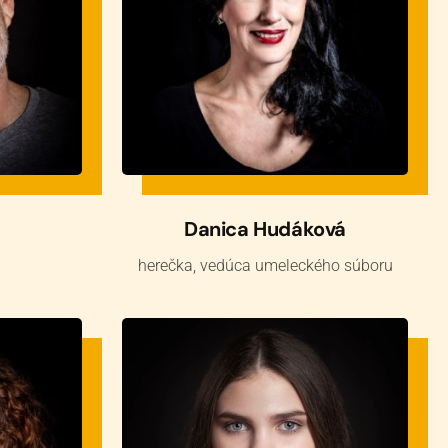
Danica Hudáková
herečka, vedúca umeleckého súboru