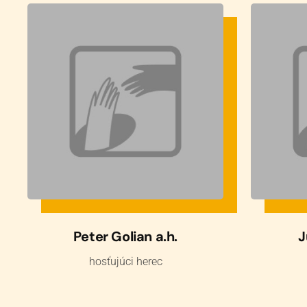
Peter Golian a.h.
J
hosťujúci herec