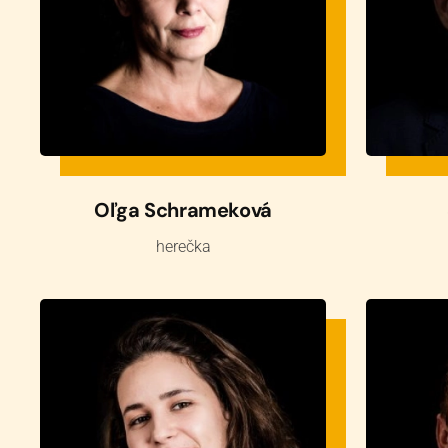
Oľga Schrameková
herečka