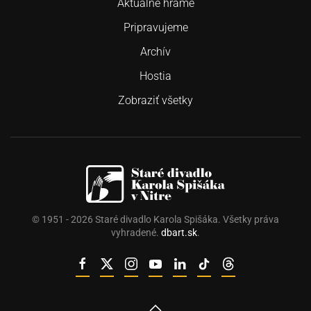
Aktuálne hráme
Pripravujeme
Archív
Hostia
Zobraziť všetky
© 1951 -
2026
Staré divadlo Karola Spišáka. Všetky práva
vyhradené.
dbart.sk
.