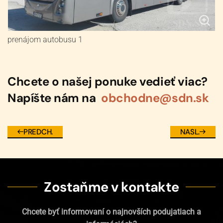
prenájom autobusu 1
Chcete o našej ponuke vedieť viac?
Napíšte nám na
obchodne@sdn.sk
PREDCH.
NASL.
Zostaňme v kontakte
Chcete byť informovaní o najnovších podujatiach a