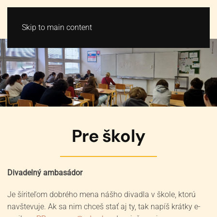
VSTUPENKY
MENU
Skip to main content
Pre školy
Divadelný ambasádor
Je šíriteľom dobrého mena nášho divadla v škole, ktorú
navštevuje. Ak sa nim chceš stať aj ty, tak napíš krátky e-