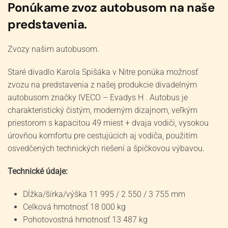
Ponúkame zvoz autobusom na naše
predstavenia.
Zvozy našim autobusom.
Staré divadlo Karola Spišáka v Nitre ponúka možnosť
zvozu na predstavenia z našej produkcie divadelným
autobusom značky IVECO – Evadys H . Autobus je
charakteristický čistým, moderným dizajnom, veľkým
priestorom s kapacitou 49 miest + dvaja vodiči, vysokou
úrovňou komfortu pre cestujúcich aj vodiča, použitím
osvedčených technických riešení a špičkovou výbavou.
Technické údaje:
Dĺžka/šírka/výška 11 995 / 2 550 / 3 755 mm
Celková hmotnosť 18 000 kg
Pohotovostná hmotnosť 13 487 kg