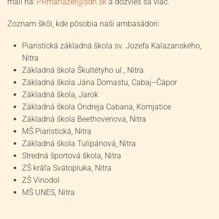
mail na:
PRmanazer@sdn.sk
a dozvieš sa viac.
Zoznam škôl, kde pôsobia naši ambasádori:
Piaristická základná škola sv. Jozefa Kalazanského,
Nitra
Základná škola Škultétyho ul., Nitra
Základná škola Jána Domastu, Cabaj–Čápor
Základná škola, Jarok
Základná škola Ondreja Cabana, Komjatice
Základná škola Beethovenova, Nitra
MŠ Piaristická, Nitra
Základná škola Tulipánová, Nitra
Stredná športová škola, Nitra
ZŠ kráľa Svätopluka, Nitra
ZŠ Vinodol
MŠ UNES, Nitra