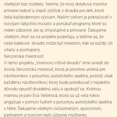
všetkých bez rozdielu. Veríme, že nový dotykový monitor
prinesie radosť a zlepší zážitok z divadla pre deti, ktoré
čelia každodenným výzvam. Naším cieľom je pokračovať v
rozvíjaní takýchto iniciatív a ponúkať programy, ktoré sú
nielen zábavné, ale aj zmysluplné a prínosné. Ďakujeme
všetkým, ktorí sa na projekte podieľajú, a tešíme sa, že
naše bábkové divadlo môže byť miestom, kde sa každý cíti
vítaný a pochopený.
Senzorická miestnosť.
V rámci projektu „Vnemovo citlivé divadlo“ sme uviedli do
života Senzorickú miestosť, ktorá je prioritne určená pre
návštevníkov s poruchou autistického spektra, poslúži však
každému návštevníkovi, ktorý bude potrebovať z nejakého
dôvodu opustiť divadelnú sálu a upokojiť sa. Krstnou
mamou je pani Eva Večerová, ktorá sa už veľa rokov
angažuje v pomoci ľuďom s poruchou autistického spektra
v Nitre. Ďakujeme všetkým zúčastneným, sponzorom,
partnerom a tvorcom tejto úžasnej myšlienky.