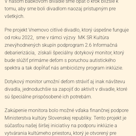
V našom bábkovom divadle sme opäť o krok bližšie k
tomu, aby sme boli divadlom naozaj prístupným pre
všetkých.
Pre projekt Vnemovo citlivé divadlo, ktorý úspešne funguje
od roku 2022, sme v rámci výzvy MK SR Kultúra
znevýhodnených skupín podprogram 2.6 Informačná
debarierizácia, získali špeciálny dotykový monitor, ktorý
bude slúžiť primárne deťom s poruchou autistického
spektra a tak dopĺňať nás ambiciózny program inklúzie.
Dotykový monitor umožní deťom stráviť aj inak návštevu
divadla, jednoduchšie sa zapojiť do aktivít v divadle, ktoré
sú špeciálne prispôsobené ich potrebám.
Zakúpenie monitora bolo možné vďaka finančnej podpore
Ministerstva kultúry Slovenskej republiky. Tento projekt je
súčasťou našej širšej iniciatívy na podporu inklúzie a
vytvárania kultúrneho priestoru, ktorý je otvorený pre